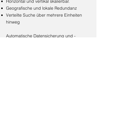
Horizontal und vertikal skalierbar.
Geografische und lokale Redundanz
Verteilte Suche über mehrere Einheiten
hinweg
Automatische Datensicherung und -
archivierung
Automatische Maskierung sensibler Daten
Erkennung und Maskierung türkischer
Personalausweise
Erkennung und Maskierung von
Kreditkarten
Erkennung und Maskierung von E-Mail-
Adressen
Unterstützung regulärer Ausdrücke
< Zurück
E-Mail.
info@cyberportbilisim.com