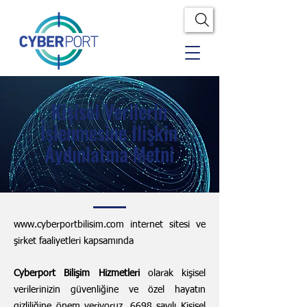
Kişisel Verilerin
İşlenmesine İlişkin
Aydınlatma Metni
www.cyberportbilisim.com
internet sitesi ve
şirket faaliyetleri kapsamında
Cyberport Bilişim Hizmetleri
olarak kişisel
verilerinizin güvenliğine ve özel hayatın
gizliliğine önem veriyoruz. 6698 sayılı Kişisel