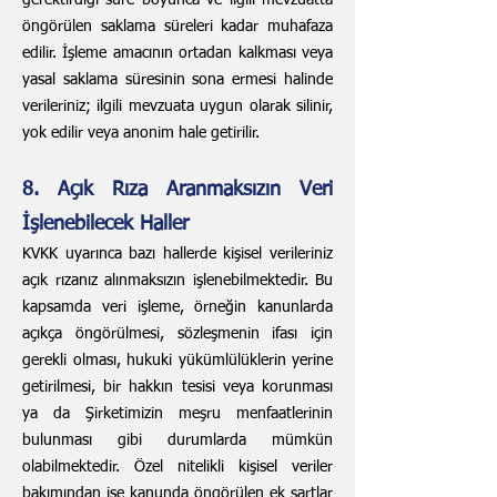
gerektirdiği süre boyunca ve ilgili mevzuatta
öngörülen saklama süreleri kadar muhafaza
edilir. İşleme amacının ortadan kalkması veya
yasal saklama süresinin sona ermesi halinde
verileriniz; ilgili mevzuata uygun olarak silinir,
yok edilir veya anonim hale getirilir.
8. Açık Rıza Aranmaksızın Veri
İşlenebilecek Haller
KVKK uyarınca bazı hallerde kişisel verileriniz
açık rızanız alınmaksızın işlenebilmektedir. Bu
kapsamda veri işleme, örneğin kanunlarda
açıkça öngörülmesi, sözleşmenin ifası için
gerekli olması, hukuki yükümlülüklerin yerine
getirilmesi, bir hakkın tesisi veya korunması
ya da Şirketimizin meşru menfaatlerinin
bulunması gibi durumlarda mümkün
olabilmektedir. Özel nitelikli kişisel veriler
bakımından ise kanunda öngörülen ek şartlar