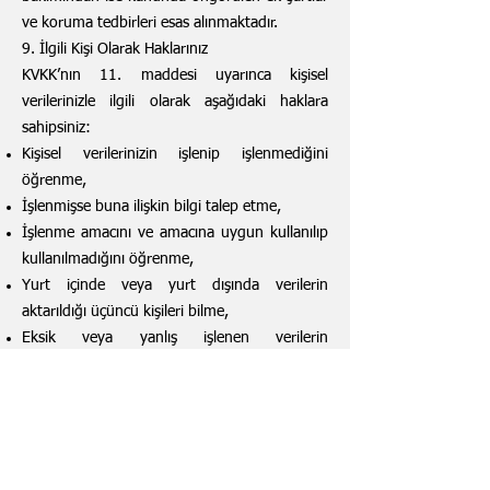
ve koruma tedbirleri esas alınmaktadır.
9. İlgili Kişi Olarak Haklarınız
KVKK’nın 11. maddesi uyarınca kişisel
verilerinizle ilgili olarak aşağıdaki haklara
sahipsiniz:
Kişisel verilerinizin işlenip işlenmediğini
öğrenme,
İşlenmişse buna ilişkin bilgi talep etme,
İşlenme amacını ve amacına uygun kullanılıp
kullanılmadığını öğrenme,
Yurt içinde veya yurt dışında verilerin
aktarıldığı üçüncü kişileri bilme,
Eksik veya yanlış işlenen verilerin
düzeltilmesini isteme,
KVKK’da öngörülen şartlar çerçevesinde
verilerinizin silinmesini veya yok edilmesini
isteme,
Düzeltme, silme veya yok etme işlemlerinin